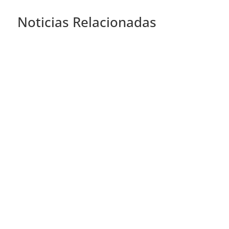
Noticias Relacionadas
Las arañas vasculares y varices en Córdoba son
uno de los motivos de consulta más comunes en
medicina estética. Aunque suelen ser un
problema principalmente estético, muchas
personas buscan una solución efectiva para
mejorar el aspecto de sus piernas y prevenir
que...