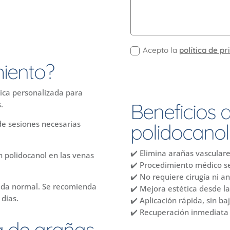
Acepto la
política de p
miento?
ica personalizada para
Beneficios 
.
de sesiones necesarias
polidocanol
✔️ Elimina arañas vasculare
n polidocanol en las venas
✔️ Procedimiento médico se
✔️ No requiere cirugía ni a
vida normal. Se recomienda
✔️ Mejora estética desde l
 días.
✔️ Aplicación rápida, sin b
✔️ Recuperación inmediata
ca de arañas