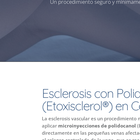
Un procedimiento seguro y mínimamente
Esclerosis con Pol
(Etoxisclerol®) en
La esclerosis vascular es un procedimiento 
aplicar
microinyecciones de polidocanol
(
directamente en las pequeñas venas afectad