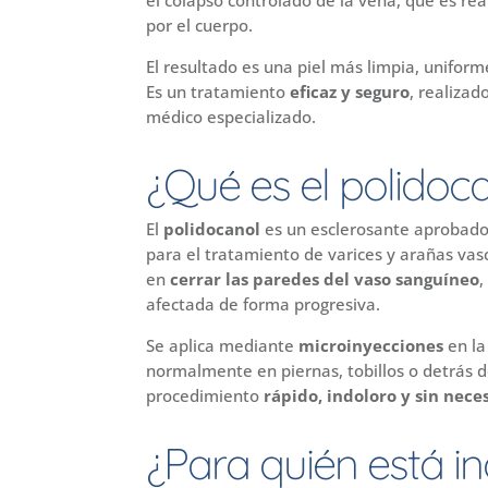
el colapso controlado de la vena, que es r
por el cuerpo.
El resultado es una piel más limpia, uniforme
Es un tratamiento
eficaz y seguro
, realizad
médico especializado.
¿Qué es el polidoc
El
polidocanol
es un esclerosante aprobado
para el tratamiento de varices y arañas vasc
en
cerrar las paredes del vaso sanguíneo
,
afectada de forma progresiva.
Se aplica mediante
microinyecciones
en la
normalmente en piernas, tobillos o detrás de
procedimiento
rápido, indoloro y sin nece
¿Para quién está i