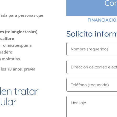
Con
ndada para personas que
FINANCIACIÓ
Solicita info
es (telangiectasias)
 calibre
ser o microespuma
uradero
in molestias
 los 18 años, previa
en tratar
ular