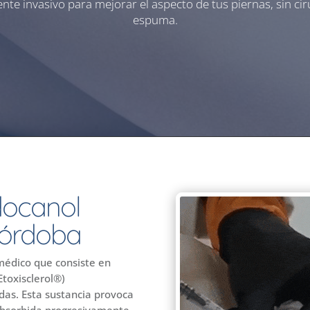
 invasivo para mejorar el aspecto de tus piernas, sin ciru
espuma.
idocanol
 Córdoba
médico que consiste en
Etoxisclerol®)
as. Esta sustancia provoca