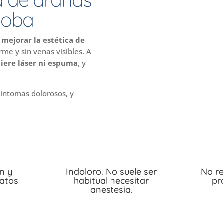
doba
s
mejorar la estética de
rme y sin venas visibles. A
iere láser ni espuma
, y
 síntomas dolorosos, y
n y
Indoloro. No suele ser
No re
iatos
habitual necesitar
pr
anestesia.