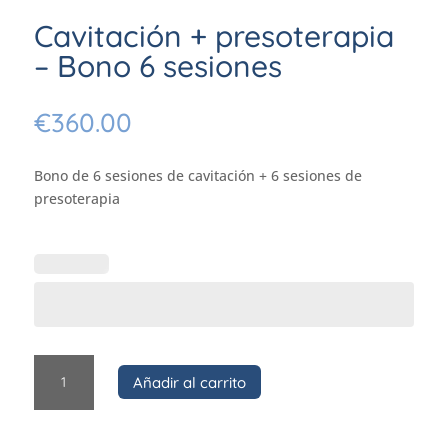
Cavitación + presoterapia
– Bono 6 sesiones
€
360.00
Bono de 6 sesiones de cavitación + 6 sesiones de
presoterapia
Cavitación
Añadir al carrito
+
presoterapia
-