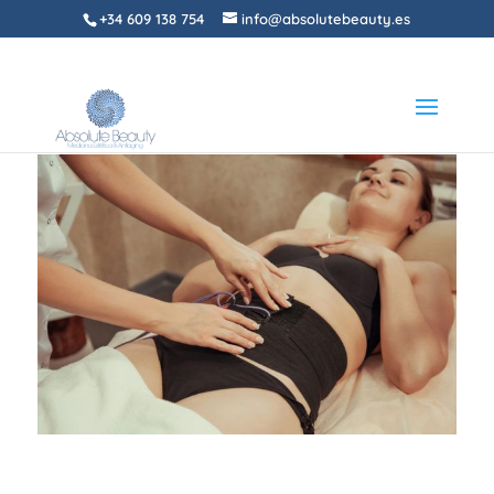
+34 609 138 754
info@absolutebeauty.es
Inicio
/
Sin categorizar
/ Cavitación + presoterapia –
Bono 6 sesiones