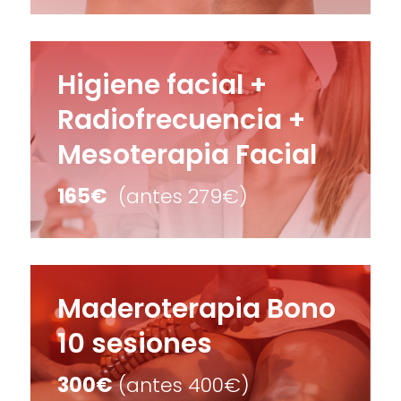
Higiene facial +
Radiofrecuencia +
Mesoterapia Facial
165€
(antes 279€)
Maderoterapia Bono
10 sesiones
300€
(antes 400€)